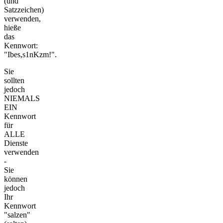
(und
Satzzeichen)
verwenden,
hieße
das
Kennwort:
"Ibes,s1nKzm!".
Sie
sollten
jedoch
NIEMALS
EIN
Kennwort
für
ALLE
Dienste
verwenden
-
Sie
können
jedoch
Ihr
Kennwort
"salzen"