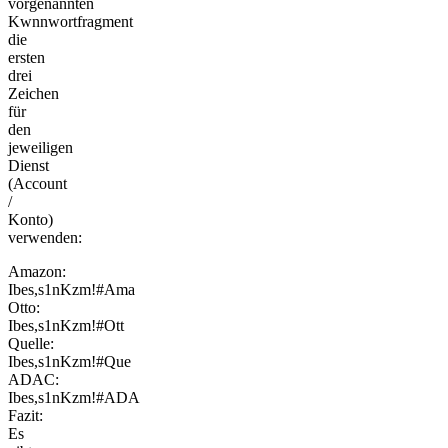
vorgenannten
Kwnnwortfragment
die
ersten
drei
Zeichen
für
den
jeweiligen
Dienst
(Account
/
Konto)
verwenden:
Amazon:
Ibes,s1nKzm!#Ama
Otto:
Ibes,s1nKzm!#Ott
Quelle:
Ibes,s1nKzm!#Que
ADAC:
Ibes,s1nKzm!#ADA
Fazit:
Es