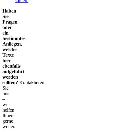
sollten:
Haben
Sie
Fragen
oder
ein
bestimmtes
Anliegen,
welche
Texte
hier
ebenfalls
aufgeführt
werden
sollten?
Kontaktieren
Sie
uns
–
wir
helfen
Ihnen
gerne
weiter.