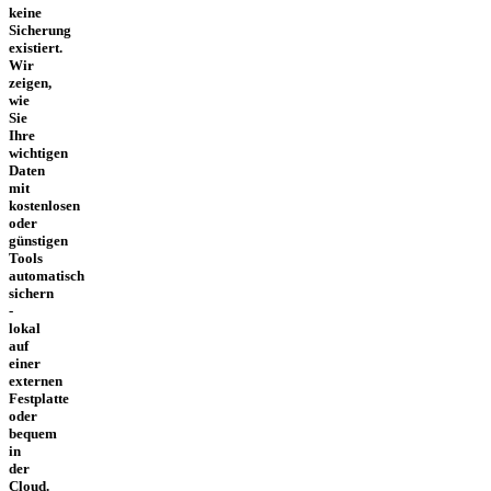
keine
Sicherung
existiert.
Wir
zeigen,
wie
Sie
Ihre
wichtigen
Daten
mit
kostenlosen
oder
günstigen
Tools
automatisch
sichern
-
lokal
auf
einer
externen
Festplatte
oder
bequem
in
der
Cloud.