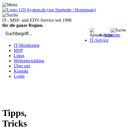
IT-, MSP- und EDV-Service seit 1998
für die ganze Region.
Startseite
IT-Service
IT-Monitoring
MSP
Linux
Webentwicklung
Über uns
Kontakt
Login
bei Computer-Problemen - DIREKT die Profis rufen: 02429 909-
904
Tipps,
Tricks