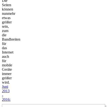
Die
Seiten
können
nunmehr
etwas
größer
sein,
zum
die
Bandbreiten
für
das
Internet
auch
für
mobile
Geräte
immer
größer
wird.
Juni
2013
-
2016: