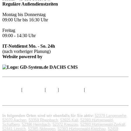
Reguläre Außendienstzeiten
Montag bis Donnerstag
09:00 Uhr bis 16:30 Uhr
Freitag
09:00 - 14:30 Uhr
IT-Notdienst Mo. - So. 24h
(nach vorheriger Planung)
Website powered by
Sitemap
|
Impressum
|
AGB
|
Datenschutz
|
© 1998 - 2026 GD-
System.de
In folgenden Orten sind wir ebenfalls für Sie aktiv:
52379 Langerwehe
,
52070 Aachen
,
53359 Rheinbach
,
53925 Kall
,
52393 Hürtgenwald-
Schafberg
,
52396 Heimbach
,
52372 Kreuzau
,
52393 Hürtgenwald-Zerkall
,
52441 Linnich
,
52385 Nideggen
,
52393 Hürtgenwald-Kleinhau
,
52459