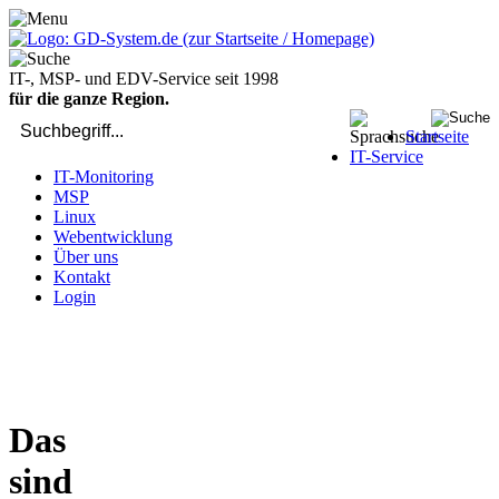
IT-, MSP- und EDV-Service seit 1998
für die ganze Region.
Startseite
IT-Service
IT-Monitoring
MSP
Linux
Webentwicklung
Über uns
Kontakt
Login
bei Computer-Problemen - DIREKT die Profis rufen: 02429 909-
904
Das
sind